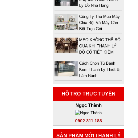
Lý Đồ Nhà Hàng
Công Ty Thu Mua Máy
Chia Bột Và Máy Cán
Bột Trọn Gói
MẸO KHÔNG THỂ BỎ
QUA KHI THANH LÝ
ĐỒ CỔ TIẾT KIỆM
Cách Chọn Tủ Bánh
Kem Thanh Lý Thiết Bị
Làm Bánh
HỖ TRỢ TRỰC TUYẾN
Ngọc Thành
0902.311.188
SẢN PHẨM MỚI THANH LÝ