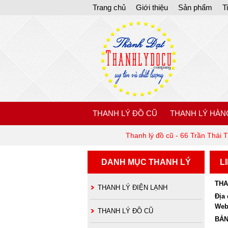
Trang chủ
Giới thiệu
Sản phẩm
T
THANH LÝ ĐỒ CŨ
THANH LÝ HÀN
Thanh lý đồ cũ - 66 Trần Thái 
DANH MỤC THANH LÝ
L
THA
THANH LÝ ĐIỆN LẠNH
Địa 
Web
THANH LÝ ĐỒ CŨ
BẢN