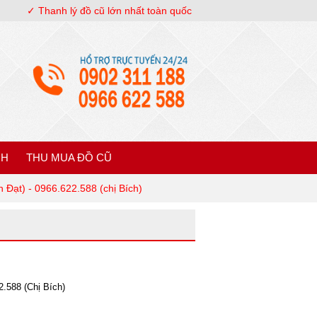
✓ Thanh lý đồ cũ lớn nhất toàn quốc
NH
THU MUA ĐỒ CŨ
 Đạt) - 0966.622.588 (chị Bích)
2.588 (Chị Bích)