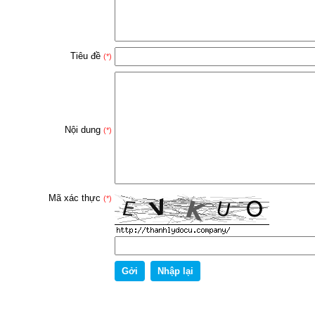
Tiêu đề
(*)
Nội dung
(*)
Mã xác thực
(*)
Gởi
Nhập lại