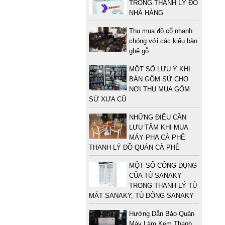
TRONG THANH LÝ ĐỒ
NHÀ HÀNG
Thu mua đồ cổ nhanh
chóng với các kiểu bàn
ghế gỗ
MỘT SỐ LƯU Ý KHI
BÁN GỐM SỨ CHO
NƠI THU MUA GỐM
SỨ XƯA CŨ
NHỮNG ĐIỀU CẦN
LƯU TÂM KHI MUA
MÁY PHA CÀ PHÊ
THANH LÝ ĐỒ QUÁN CÀ PHÊ
MỘT SỐ CÔNG DỤNG
CỦA TỦ SANAKY
TRONG THANH LÝ TỦ
MÁT SANAKY, TỦ ĐÔNG SANAKY
Hướng Dẫn Bảo Quản
Máy Làm Kem Thanh