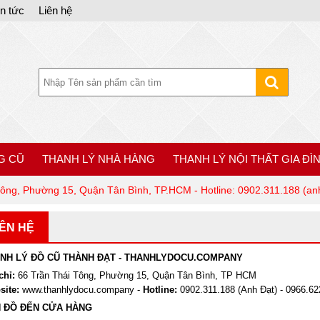
in tức
Liên hệ
G CŨ
THANH LÝ NHÀ HÀNG
THANH LÝ NỘI THẤT GIA ĐÌ
Tông, Phường 15, Quận Tân Bình, TP.HCM - Hotline: 0902.311.188 (anh
IÊN HỆ
NH LÝ ĐỒ CŨ THÀNH ĐẠT - THANHLYDOCU.COMPANY
chỉ:
66 Trần Thái Tông, Phường 15, Quận Tân Bình, TP HCM
site:
www.th
anhlydocu.company -
Hotline:
0902.311.188 (Anh Đạt) - 0966.62
 ĐỒ ĐẾN CỬA HÀNG