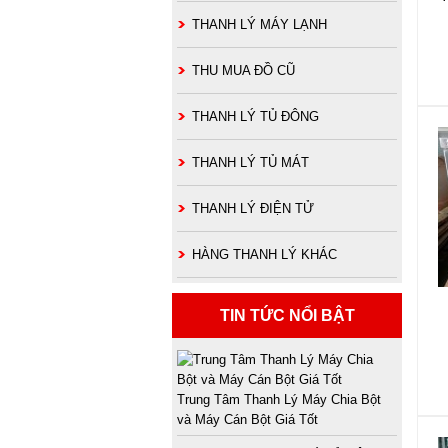
THANH LÝ MÁY LẠNH
THU MUA ĐỒ CŨ
THANH LÝ TỦ ĐÔNG
THANH LÝ TỦ MÁT
THANH LÝ ĐIỆN TỬ
HÀNG THANH LÝ KHÁC
TIN TỨC NỔI BẬT
Trung Tâm Thanh Lý Máy Chia Bột
và Máy Cán Bột Giá Tốt