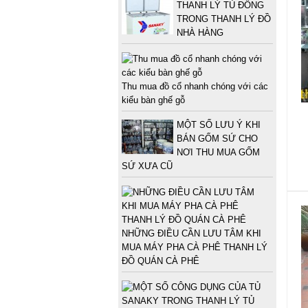
THANH LÝ TỦ ĐÔNG
TRONG THANH LÝ ĐỒ
NHÀ HÀNG
Thu mua đồ cổ nhanh chóng với các
kiểu bàn ghế gỗ
MỘT SỐ LƯU Ý KHI
BÁN GỐM SỨ CHO
NƠI THU MUA GỐM
SỨ XƯA CŨ
NHỮNG ĐIỀU CẦN LƯU TÂM KHI
MUA MÁY PHA CÀ PHÊ THANH LÝ
ĐỒ QUÁN CÀ PHÊ