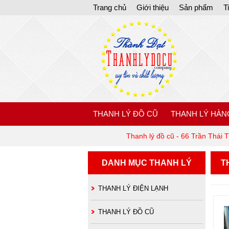
Trang chủ
Giới thiệu
Sản phẩm
T
THANH LÝ ĐỒ CŨ
THANH LÝ HÀN
Thanh lý đồ cũ - 66 Trần Thái 
DANH MỤC THANH LÝ
T
THANH LÝ ĐIỆN LẠNH
THANH LÝ ĐỒ CŨ