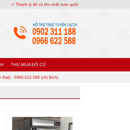
✓ Thanh lý đồ cũ lớn nhất toàn quốc
NH
THU MUA ĐỒ CŨ
 Đạt) - 0966.622.588 (chị Bích)