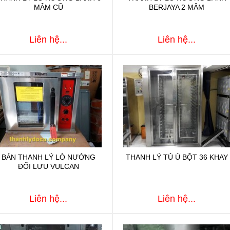
MÂM CŨ
BERJAYA 2 MÂM
Liên hệ...
Liên hệ...
BÁN THANH LÝ LÒ NƯỚNG
THANH LÝ TỦ Ủ BỘT 36 KHAY
ĐỐI LƯU VULCAN
Liên hệ...
Liên hệ...