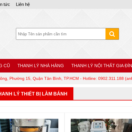
in tức
Liên hệ
G CŨ
THANH LÝ NHÀ HÀNG
THANH LÝ NỘI THẤT GIA ĐÌ
Tông, Phường 15, Quận Tân Bình, TP.HCM - Hotline: 0902.311.188 (anh
HANH LÝ THIẾT BỊ LÀM BÁNH